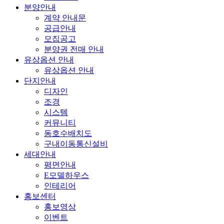
분양안내
계약 안내문
공급안내
모집공고
분양권 전매 안내
유상옵션 안내
유상옵션 안내
단지안내
디자인
조경
시스템
커뮤니티
동호수배치도
구내이동통신설비
세대안내
평면안내
E모델하우스
인테리어
홍보센터
홍보영상
이벤트