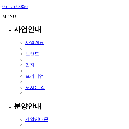
051.757.8856
MENU
사업안내
사업개요
브랜드
입지
프리미엄
오시는 길
분양안내
계약안내문